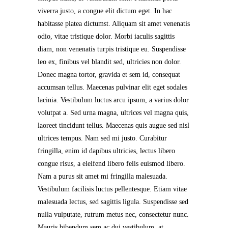
viverra justo, a congue elit dictum eget. In hac
habitasse platea dictumst. Aliquam sit amet venenatis
odio, vitae tristique dolor. Morbi iaculis sagittis
diam, non venenatis turpis tristique eu. Suspendisse
leo ex, finibus vel blandit sed, ultricies non dolor.
Donec magna tortor, gravida et sem id, consequat
accumsan tellus. Maecenas pulvinar elit eget sodales
lacinia. Vestibulum luctus arcu ipsum, a varius dolor
volutpat a. Sed urna magna, ultrices vel magna quis,
laoreet tincidunt tellus. Maecenas quis augue sed nisl
ultrices tempus. Nam sed mi justo. Curabitur
fringilla, enim id dapibus ultricies, lectus libero
congue risus, a eleifend libero felis euismod libero.
Nam a purus sit amet mi fringilla malesuada.
Vestibulum facilisis luctus pellentesque. Etiam vitae
malesuada lectus, sed sagittis ligula. Suspendisse sed
nulla vulputate, rutrum metus nec, consectetur nunc.
Mauris bibendum sem ac dui vestibulum, at