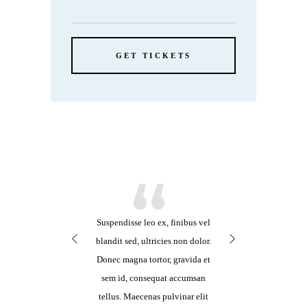
GET TICKETS
“
“
pendisse leo ex, finibus vel
Cras ex enim, feugiat hendrerit
Suspendisse 
dit sed, ultricies non dolor.
consequat at, posuere in sem.
blandit sed, 
ec magna tortor, gravida et
Vestibulum vitae porttitor
Donec magna 
m id, consequat accumsan
nibh. Nam eget ultricies risus.
sem id, co
lus. Maecenas pulvinar elit
Nunc consectetur quam odio,
tellus. Maec