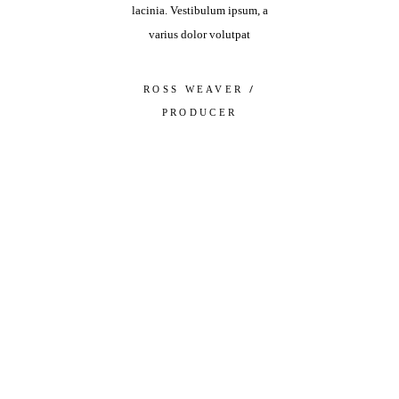
cinia. Vestibulum ipsum, a
malesuada fames ac ante ipsum
lacinia. Ve
varius dolor volutpat
primis in 2018/2019
varius 
/
/
ROSS WEAVER
JAMES FRANCO
ROSS
PRODUCER
PRODUCER
PR